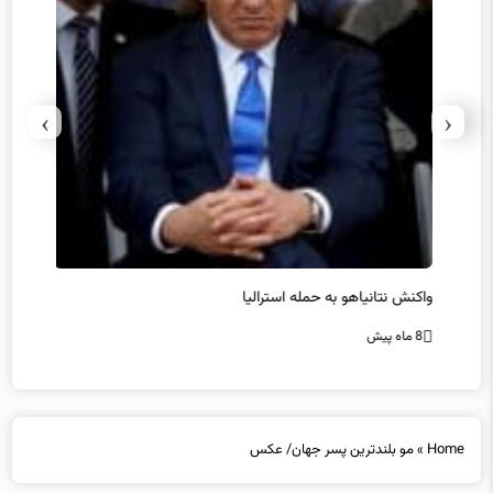
›
‹
یل
واکنش نتانیاهو به حمله استرالیا
حماس ت
8 ماه پیش
8 ماه پیش
Home
»
مو بلندترین پسر جهان/ عکس