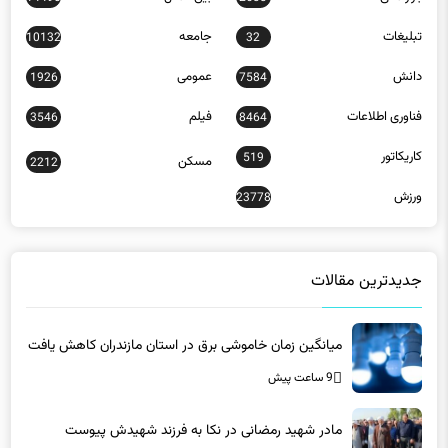
تبلیغات
جامعه
10132
32
دانش
عمومی
1926
7584
فناوری اطلاعات
فیلم
3546
8464
کاریکاتور
519
مسکن
2212
ورزش
23778
جدیدترین مقالات
میانگین زمان خاموشی برق در استان مازندران کاهش یافت
9 ساعت پیش
مادر شهید رمضانی در نکا به فرزند شهیدش پیوست