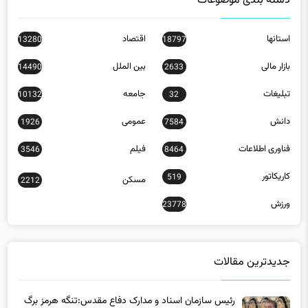
استانها
اقتصاد
13280
18797
بازار مالی
بین الملل
14490
2633
تبلیغات
جامعه
10132
32
دانش
عمومی
1926
7584
فناوری اطلاعات
فیلم
3546
8464
کاریکاتور
519
مسکن
2212
ورزش
23778
جدیدترین مقالات
رئیس سازمان اسناد و مدارک دفاع مقدس:تنگه هرمز برگ
برنده برای ایران است