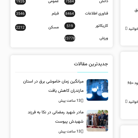
دانش
عمومی
1926
7584
قق
فناوری اطلاعات
فیلم
3546
8464
کاریکاتور
519
مسکن
2212
وانید
ورزش
23778
جدیدترین مقالات
میانگین زمان خاموشی برق در استان
سهامداران با تصویب تقسیم ۱۰۰ درصد سود قابل تقسیم سال مالی منتهی به ۲۹ اسفندماه ۱۴۰۴، با پرداخت کامل حدود ۶۵۰
مازندران کاهش یافت
13 ساعت پیش
وانید
مادر شهید رمضانی در نکا به فرزند
شهیدش پیوست
13 ساعت پیش