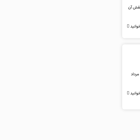
امروز نقش آن
وانید
یکصد و پنجاه و دومین حراج شمش طلا، سه‌شنبه (۶ مردادماه ۱۴۰۵) از ساعت ۱۴ تا ۱۷ برگزار می‌شود. متقاضیان تا ۵ مرداد
وانید