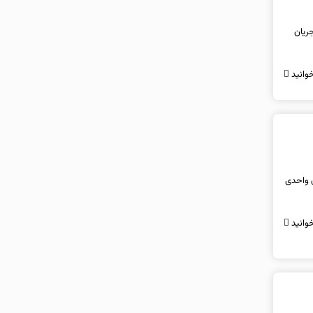
جریان
وانید
اه شد؛ شاخص کل پس از مدت‌ها دوباره وارد کانال ۵ میلیون واحدی
وانید