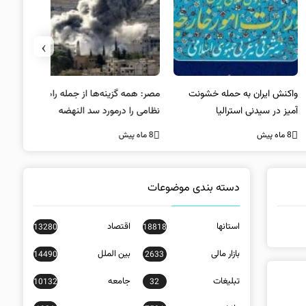
›
کنش ایران به حمله خشونت
مصر: همه گزینه‌ها از جمله راه‌حل
واکنش آمریک
ز در سیدنی استرالیا
نظامی را درمورد سد النهضه
در سیدنی
بررسی می‌کنیم
ه پیش
8 ماه پیش
8 ماه پیش
دسته بندی موضوعات
استانها
اقتصاد
13280
18818
بازار مالی
بین الملل
14490
2633
تبلیغات
جامعه
10132
32