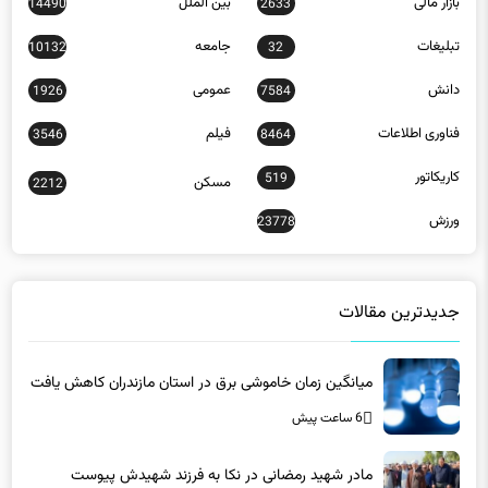
بازار مالی
بین الملل
14490
2633
تبلیغات
جامعه
10132
32
دانش
عمومی
1926
7584
فناوری اطلاعات
فیلم
3546
8464
کاریکاتور
519
مسکن
2212
ورزش
23778
جدیدترین مقالات
میانگین زمان خاموشی برق در استان مازندران کاهش یافت
6 ساعت پیش
مادر شهید رمضانی در نکا به فرزند شهیدش پیوست