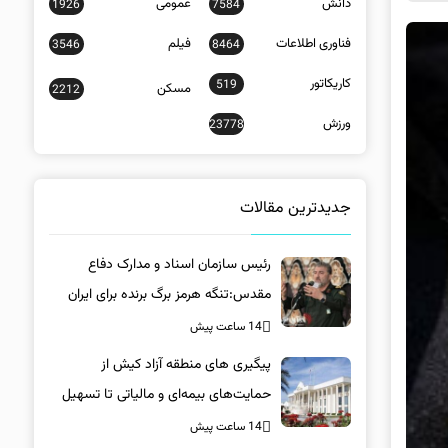
دانش
عمومی
1926
7584
فناوری اطلاعات
فیلم
3546
8464
کاریکاتور
519
مسکن
2212
ورزش
23778
جدیدترین مقالات
رئیس سازمان اسناد و مدارک دفاع
مقدس:تنگه هرمز برگ برنده برای ایران
است
14 ساعت پیش
پیگیری های منطقه آزاد کیش از
حمایت‌های بیمه‌ای و مالیاتی تا تسهیل
خروج کالا
14 ساعت پیش