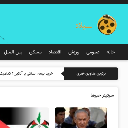
خانه
عمومی
ورزش
اقتصاد
مسکن
بین الملل
خرید بیمه: سنتی یا آنلاین؟ کدامیک
برترین عناوین خبری
سرتیتر خبرها