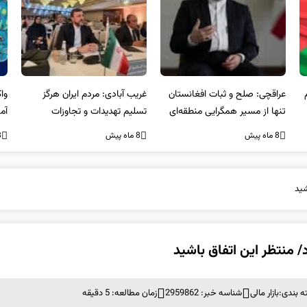
غریب آبادی: مردم ایران هرگز
واکنش ایران به حمله خشونت
مصر
تسلیم تهدیدات و تجاوزات
آمیز در سیدنی استرالیا
نظ
نخواهند شد و متحد و منسجم
بر
8 ماه پیش
8 ماه پیش
8 ما
در مقابل متجاوز خواهند ایستاد
 بندی:
بازار مالی
شناسه خبر: 2959862
زمان مطالعه: 5 دقیقه