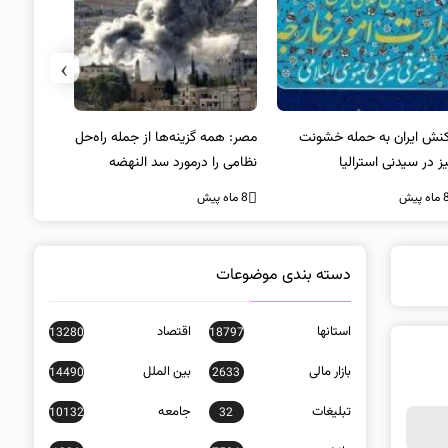
›
: همه گزینه‌ها از جمله راه‌حل
واکنش آمریکا به تیراندازی مرگبار
رضا نصری:
امی را درمورد سد النهضه
در سیدنی
شایسته‌تری
رسی می‌کنیم
مدیریت یک 
ه پیش
8 ماه پیش
8 ماه پیش
عهده‌دار
«نماینده و
است
دسته بندی موضوعات
استانها
اقتصاد
13280
18797
بازار مالی
بین الملل
14490
2633
تبلیغات
جامعه
10132
32