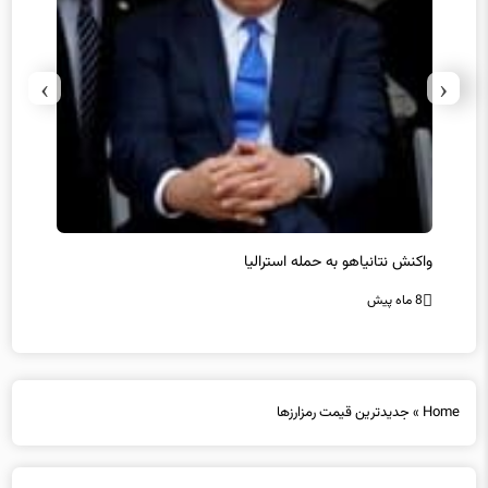
›
‹
یل
واکنش نتانیاهو به حمله استرالیا
حماس ت
8 ماه پیش
8 ماه پیش
Home
»
جدیدترین قیمت رمزارزها