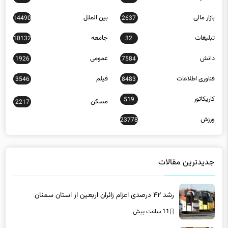
بازار مالی
بین الملل
14490
2637
تبلیغات
جامعه
10132
32
دانش
عمومی
1926
7584
فناوری اطلاعات
فیلم
3546
8483
کاریکاتور
519
مسکن
2217
ورزش
23778
جدیدترین مقالات
رشد ۴۲ درصدی اعزام زائران اربعین از استان سمنان
11 ساعت پیش
اعتماد مردم بزرگ‌ترین سرمایه کشور است