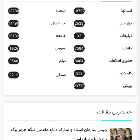
استانها
اقتصاد
13280
18797
بازار مالی
بین الملل
14490
2633
تبلیغات
جامعه
10132
32
دانش
عمومی
1926
7584
فناوری اطلاعات
فیلم
3546
8464
کاریکاتور
519
مسکن
2212
ورزش
23778
جدیدترین مقالات
رئیس سازمان اسناد و مدارک دفاع مقدس:تنگه هرمز برگ
برنده برای ایران است