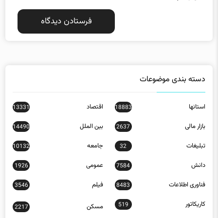
دسته بندی موضوعات
استانها
اقتصاد
13331
18883
بازار مالی
بین الملل
14490
2637
تبلیغات
جامعه
10132
32
دانش
عمومی
1926
7584
فناوری اطلاعات
فیلم
3546
8483
کاریکاتور
519
مسکن
2217
ورزش
23778