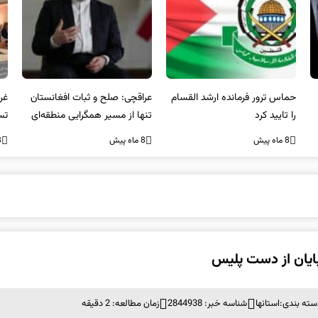
عراقچی: صلح و ثبات افغانستان
غریب آبادی: مردم ایران هرگز
وا
تنها از مسیر همگرایی منطقه‌ای
تسلیم تهدیدات و تجاوزات
آمی
محقق می‌شود
نخواهند شد و متحد و منسجم
8 ماه پیش
8 ماه پیش
8 ما
در مقابل متجاوز خواهند ایستاد
بایان از دست پلیس
سته بندی:
استانها
شناسه خبر: 2844938
زمان مطالعه: 2 دقیقه