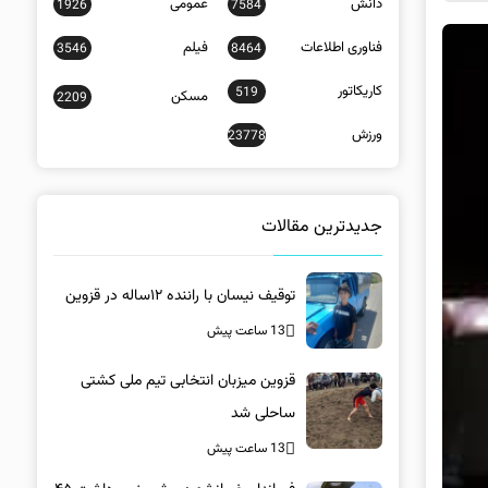
دانش
عمومی
1926
7584
فناوری اطلاعات
فیلم
3546
8464
کاریکاتور
519
مسکن
2209
ورزش
23778
جدیدترین مقالات
توقیف نیسان با راننده ۱۲ساله در قزوین
13 ساعت پیش
قزوین میزبان انتخابی تیم ملی کشتی
ساحلی شد
13 ساعت پیش