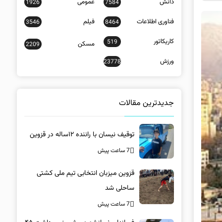
دانش
عمومی
1926
7584
فناوری اطلاعات
فیلم
3546
8464
کاریکاتور
519
مسکن
2209
ورزش
23778
جدیدترین مقالات
توقیف نیسان با راننده ۱۲ساله در قزوین
7 ساعت پیش
قزوین میزبان انتخابی تیم ملی کشتی
ساحلی شد
7 ساعت پیش