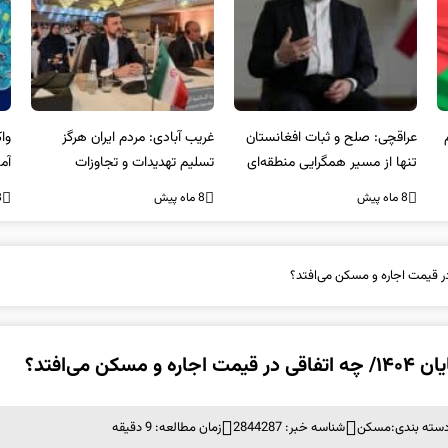
عراقچی: صلح و ثبات افغانستان
غریب آبادی: مردم ایران هرگز
وا
تنها از مسیر همگرایی منطقه‌ای
تسلیم تهدیدات و تجاوزات
آمی
محقق می‌شود
نخواهند شد و متحد و منسجم
8 ماه پیش
8 ماه پیش
8 ما
در مقابل متجاوز خواهند ایستاد
ی‌افتد؟
سته بندی:
مسکن
شناسه خبر: 2844287
زمان مطالعه: 9 دقیقه