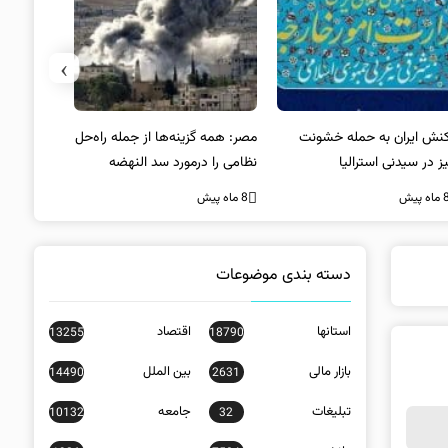
›
کنش ایران به حمله خشونت
مصر: همه گزینه‌ها از جمله راه‌حل
واکنش آمریک
ز در سیدنی استرالیا
نظامی را درمورد سد النهضه
در سیدنی
بررسی می‌کنیم
ه پیش
8 ماه پیش
8 ماه پیش
دسته بندی موضوعات
استانها
اقتصاد
13255
18790
بازار مالی
بین الملل
14490
2631
تبلیغات
جامعه
10132
32