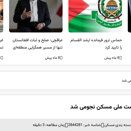
عراقچی: صلح و ثبات افغانستان
غریب آبادی: مردم ایران هرگز
وا
تنها از مسیر همگرایی منطقه‌ای
تسلیم تهدیدات و تجاوزات
آمی
محقق می‌شود
نخواهند شد و متحد و منسجم
8 ماه پیش
8 ماه پیش
8 ما
در مقابل متجاوز خواهند ایستاد
می شد
ضت ملی مسکن نجومی شد
سته بندی:
مسکن
شناسه خبر: 2844281
زمان مطالعه: 3 دقیقه