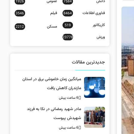
دانش
عمومی
1926
7584
فناوری اطلاعات
فیلم
3546
8464
کاریکاتور
519
مسکن
2212
ورزش
23778
جدیدترین مقالات
میانگین زمان خاموشی برق در استان
مازندران کاهش یافت
6 ساعت پیش
مادر شهید رمضانی در نکا به فرزند
شهیدش پیوست
6 ساعت پیش