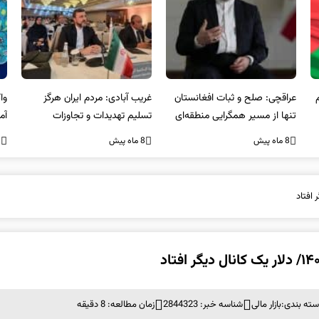
عراقچی: صلح و ثبات افغانستان
غریب آبادی: مردم ایران هرگز
وا
تنها از مسیر همگرایی منطقه‌ای
تسلیم تهدیدات و تجاوزات
آمی
محقق می‌شود
نخواهند شد و متحد و منسجم
8 ماه پیش
8 ماه پیش
8 ما
در مقابل متجاوز خواهند ایستاد
سته بندی:
بازار مالی
شناسه خبر: 2844323
زمان مطالعه: 8 دقیقه