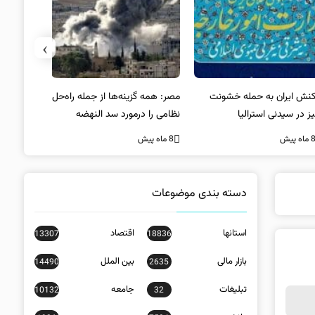
›
کنش ایران به حمله خشونت
مصر: همه گزینه‌ها از جمله راه‌حل
واکنش آمریک
ز در سیدنی استرالیا
نظامی را درمورد سد النهضه
در سیدنی
بررسی می‌کنیم
ه پیش
8 ماه پیش
8 ماه پیش
دسته بندی موضوعات
استانها
اقتصاد
13307
18836
بازار مالی
بین الملل
14490
2635
تبلیغات
جامعه
10132
32