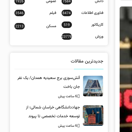
دانش
عمومی
1926
7584
فناوری اطلاعات
فیلم
3546
8474
کاریکاتور
519
مسکن
2213
ورزش
23778
جدیدترین مقالات
آتش‌سوزی برج سعیدیه همدان/ یک نفر
جان باخت
6 ساعت پیش
جهاددانشگاهی خراسان شمالی؛ از
توسعه خدمات تخصصی تا پیوند
دانشگاه و جامعه
6 ساعت پیش