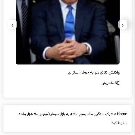
›
‹
یل
واکنش نتانیاهو به حمله استرالیا
حماس ت
8 ماه پیش
8 ماه پیش
Home
»
شوک سنگین مکانیسم ماشه به بازار سرمایه/بورس ۵۰ هزار واحد
سقوط کرد!