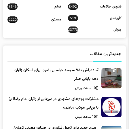
فناوری اطلاعات
فیلم
3546
8492
کاریکاتور
519
مسکن
2220
ورزش
23778
جدیدترین مقالات
آماده‌باش ۹۸۰ مدرسه خراسان رضوی برای اسکان زائران
دهه پایانی صفر
10 ساعت پیش
مشارکت زوج‌های مشهدی در میزبانی از زائران امام رضا(ع)
با برپایی موکب «باهم»
10 ساعت پیش
راهبرد جدید برای تحول فناوری در صنایع معدنی کرمان/