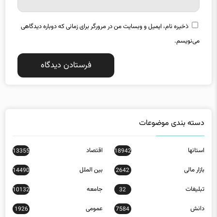
ذخیره نام، ایمیل و وبسایت من در مرورگر برای زمانی که دوباره دیدگاهی
می‌نویسم.
دسته بندی موضوعات
استانها
اقتصاد
13355
18942
بازار مالی
بین الملل
14490
2642
تبلیغات
جامعه
10132
32
دانش
عمومی
1926
7584