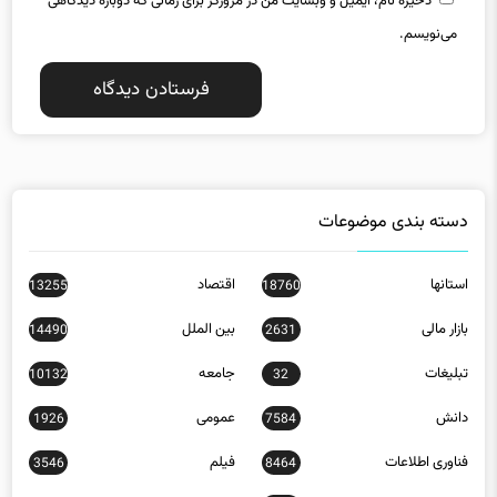
ذخیره نام، ایمیل و وبسایت من در مرورگر برای زمانی که دوباره دیدگاهی
می‌نویسم.
دسته بندی موضوعات
استانها
اقتصاد
13255
18760
بازار مالی
بین الملل
14490
2631
تبلیغات
جامعه
10132
32
دانش
عمومی
1926
7584
فناوری اطلاعات
فیلم
3546
8464