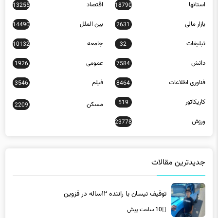
بازار مالی
بین الملل
14490
2631
تبلیغات
جامعه
10132
32
دانش
عمومی
1926
7584
فناوری اطلاعات
فیلم
3546
8464
کاریکاتور
519
مسکن
2209
ورزش
23778
جدیدترین مقالات
توقیف نیسان با راننده ۱۲ساله در قزوین
10 ساعت پیش