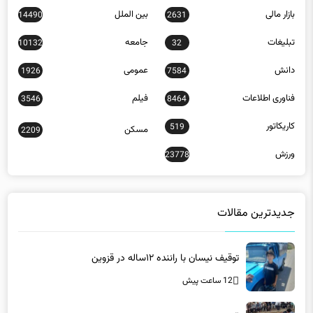
بازار مالی
بین الملل
14490
2631
تبلیغات
جامعه
10132
32
دانش
عمومی
1926
7584
فناوری اطلاعات
فیلم
3546
8464
کاریکاتور
519
مسکن
2209
ورزش
23778
جدیدترین مقالات
توقیف نیسان با راننده ۱۲ساله در قزوین
12 ساعت پیش