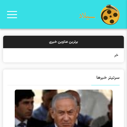
برترین عناوین خبری
خرید بیمه: س
سرتیتر خبرها