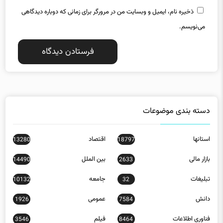
ذخیره نام، ایمیل و وبسایت من در مرورگر برای زمانی که دوباره دیدگاهی
می‌نویسم.
دسته بندی موضوعات
استانها
اقتصاد
13280
18797
بازار مالی
بین الملل
14490
2633
تبلیغات
جامعه
10132
32
دانش
عمومی
1926
7584
فناوری اطلاعات
فیلم
3546
8464