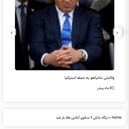
›
‹
یل
واکنش نتانیاهو به حمله استرالیا
حماس ت
8 ماه پیش
8 ماه پیش
Home
»
درگاه بانکی ۹ سکوی آنلاین طلا باز شد