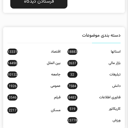
دسته بندی موضوعات
استانها
اقتصاد
13331
18883
بازار مالی
بین الملل
14490
2637
تبلیغات
جامعه
10132
32
دانش
عمومی
1926
7584
فناوری اطلاعات
فیلم
3546
8483
کاریکاتور
519
مسکن
2217
ورزش
23778