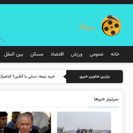
خانه
عمومی
ورزش
اقتصاد
مسکن
بین الملل
خرید بیمه: سنتی یا آنلاین؟ کدامیک
برترین عناوین خبری
سرتیتر خبرها