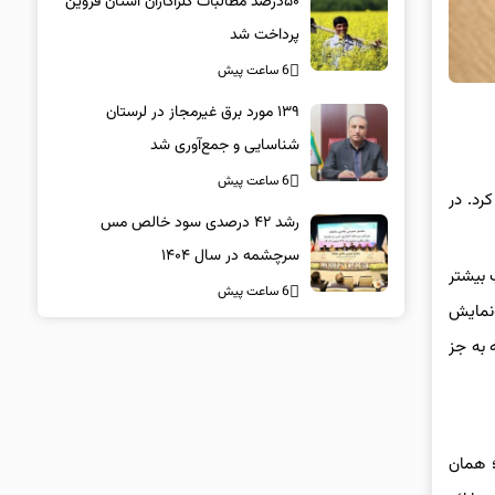
۵۰درصد مطالبات کلزاکاران استان قزوین
پرداخت شد
6 ساعت پیش
۱۳۹ مورد برق غیرمجاز در لرستان
شناسایی و جمع‌آوری شد
6 ساعت پیش
سی زد فولد ۷، زد فلیپ ۷ و زد فلیپ ۷ FE رونمایی کرد. در
رشد ۴۲ درصدی سود خالص مس
سرچشمه در سال ۱۴۰۴
ران سری فلیپ بیشتر
6 ساعت پیش
 صفحه‌نمایش
 به جز
ون-کربن (Si/C) ممکن نبوده است؛ همان