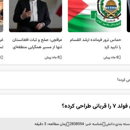
عراقچی: صلح و ثبات افغانستان
غریب آبادی: مردم ایران هرگز
وا
تنها از مسیر همگرایی منطقه‌ای
تسلیم تهدیدات و تجاوزات
آمی
محقق می‌شود
نخواهند شد و متحد و منسجم
8 ماه پیش
8 ماه پیش
8 ما
در مقابل متجاوز خواهند ایستاد
سته بندی:
دانش
شناسه خبر: 2838554
زمان مطالعه: 3 دقیقه