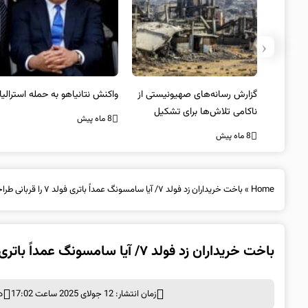
‹
یستی از
واکنش نتانیاهو به حمله استرالیا
حماس ترور فرمانده ارشد القسام
کیل
را تایید کرد
8 ماه پیش
8 ماه پیش
Home
»
باخت خریداران زد فولد ۷/ آیا سامسونگ عمداً باتری فولد ۷ را قربانی طراحی کرده؟
باخت خریداران زد فولد ۷/ آیا سامسونگ عمداً باتری فولد ۷ را قربانی طراحی کرده؟
زمان انتشار: 12 جولای 2025 ساعت 17:02
د