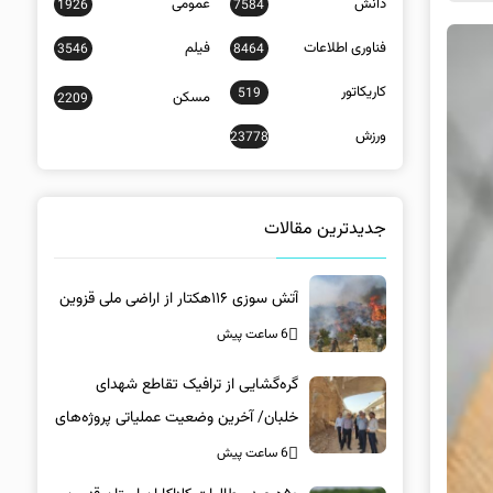
دانش
عمومی
1926
7584
فناوری اطلاعات
فیلم
3546
8464
کاریکاتور
519
مسکن
2209
ورزش
23778
جدیدترین مقالات
آتش سوزی ۱۱۶هکتار از اراضی ملی قزوین
6 ساعت پیش
گره‌گشایی از ترافیک تقاطع شهدای
خلبان/ آخرین وضعیت عملیاتی پروژه‌های
زیرساختی در کرمان
6 ساعت پیش