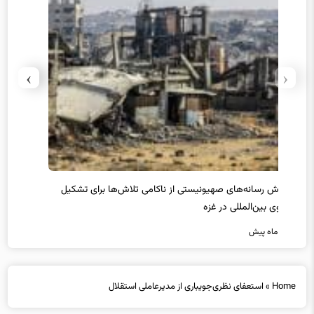
›
‹
یل
واکنش نتانیاهو به حمله استرالیا
حماس ت
8 ماه پیش
8 ماه پیش
Home
»
استعفای نظری‌جویباری از مدیرعاملی استقلال