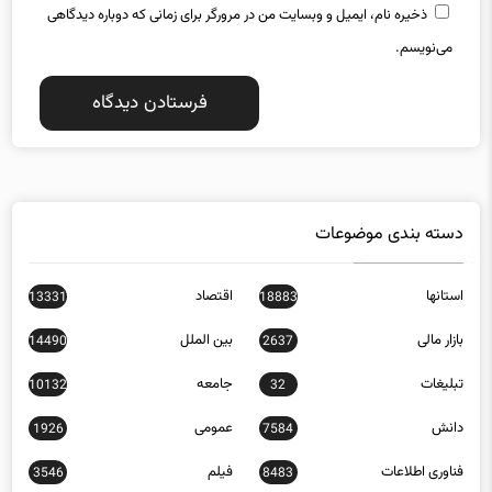
ذخیره نام، ایمیل و وبسایت من در مرورگر برای زمانی که دوباره دیدگاهی
می‌نویسم.
دسته بندی موضوعات
استانها
اقتصاد
13331
18883
بازار مالی
بین الملل
14490
2637
تبلیغات
جامعه
10132
32
دانش
عمومی
1926
7584
فناوری اطلاعات
فیلم
3546
8483