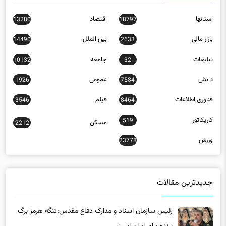
استانها
اقتصاد
13280
18797
بازار مالی
بین الملل
14490
2633
تبلیغات
جامعه
10132
32
دانش
عمومی
1926
7584
فناوری اطلاعات
فیلم
3546
8464
کاریکاتور
519
مسکن
2212
ورزش
23778
جدیدترین مقالات
رئیس سازمان اسناد و مدارک دفاع مقدس:تنگه هرمز برگ
برنده برای ایران است