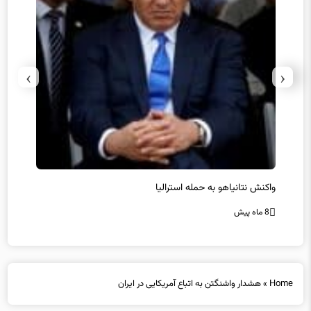
›
‹
یل
واکنش نتانیاهو به حمله استرالیا
حماس ت
8 ماه پیش
8 ماه پیش
Home
»
هشدار واشنگتن به اتباع آمریکایی در ایران