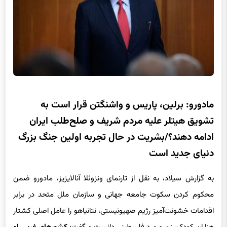
مادورو: برلین، پاریس و واشنگتن قرار است به
تشویق هیتلر علیه مردم شریف و صلح‌طلب ایران
ادامه دهند؟/بشریت در حال تجربه اولین جنگ بزرگ
دنیای جدید است
به گزارش سیلاد، به نقل از تارنمای ونزوئلا آنالایزیز، مادورو ضمن
محکوم کردن سکوت جامعه جهانی و سازمان ملل متحد در برابر
اقدامات خشونت‌آمیز رژیم صهیونیستی، نتانیاهو را عامل اصلی کشتار
هزاران کودک، زن و مرد فلسطینی دانست و گفت:
کشورهای غربی او