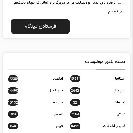
می‌نویسم.
دسته بندی موضوعات
استانها
اقتصاد
13355
18942
بازار مالی
بین الملل
14490
2642
تبلیغات
جامعه
10132
32
دانش
عمومی
1926
7584
فناوری اطلاعات
فیلم
3546
8492
کاریکاتور
519
مسکن
2220