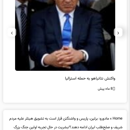
›
‹
یل
واکنش نتانیاهو به حمله استرالیا
حماس ت
8 ماه پیش
8 ماه پیش
Home
»
مادورو: برلین، پاریس و واشنگتن قرار است به تشویق هیتلر علیه مردم
شریف و صلح‌طلب ایران ادامه دهند؟/بشریت در حال تجربه اولین جنگ بزرگ
دنیای جدید است