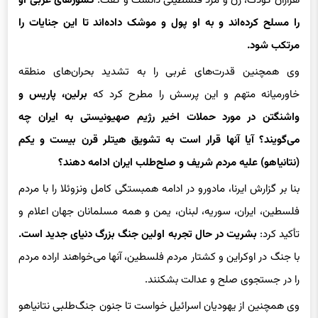
را مسلح کرده‌اند و به او پول و موشک داده‌اند تا این جنایات را
مرتکب شود.
وی همچنین قدرت‌های غربی را به تشدید بحران‌های منطقه
خاورمیانه متهم و این پرسش را مطرح کرد که
برلین، پاریس و
واشنگتن در مورد حملات اخیر رژیم صهیونیستی به ایران چه
می‌گویند؟ آیا آنها قرار است به تشویق هیتلر قرن بیست و یکم
(نتانیاهو) علیه مردم شریف و صلح‌طلب ایران ادامه دهند؟
بنا بر گزارش ایرنا، مادورو در ادامه همبستگی کامل ونزوئلا را با مردم
فلسطین، ایران، سوریه، لبنان، یمن و همه مسلمانان جهان اعلام و
تأکید کرد:
بشریت در حال تجربه اولین جنگ بزرگ دنیای جدید است.
با جنگ در اوکراین و کشتار مردم فلسطین، آنها می‌خواهند اراده مردم
را در جستجوی صلح و عدالت بشکنند.
وی همچنین از یهودیان اسرائیل خواست تا جنون جنگ‌طلبی نتانیاهو
را متوقف کنند و این پرسش را مطرح کرد که این همه خشونت و