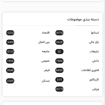
دسته بندی موضوعات
استانها
اقتصاد
13232
18753
بازار مالی
بین الملل
14490
2628
تبلیغات
جامعه
10132
32
دانش
عمومی
1926
7584
فناوری اطلاعات
فیلم
3546
8459
کاریکاتور
519
مسکن
2205
ورزش
23778
جدیدترین مقالات