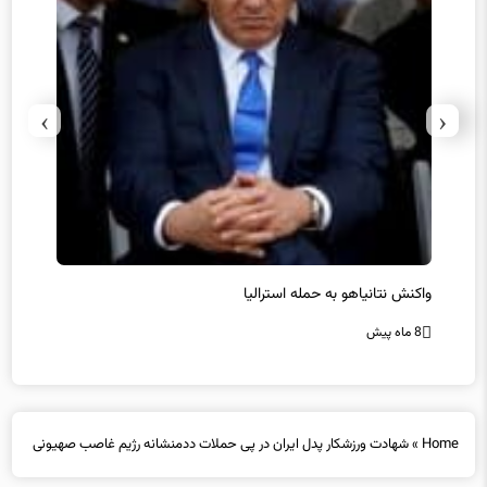
›
‹
یل
واکنش نتانیاهو به حمله استرالیا
حماس ت
8 ماه پیش
8 ماه پیش
Home
»
شهادت ورزشکار پدل ایران در پی حملات ددمنشانه رژیم غاصب صهیونی