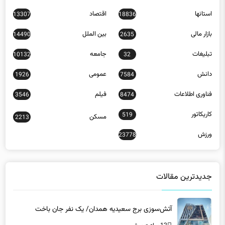
بازار مالی
بین الملل
14490
2635
تبلیغات
جامعه
10132
32
دانش
عمومی
1926
7584
فناوری اطلاعات
فیلم
3546
8474
کاریکاتور
519
مسکن
2213
ورزش
23778
جدیدترین مقالات
آتش‌سوزی برج سعیدیه همدان/ یک نفر جان باخت
12 ساعت پیش