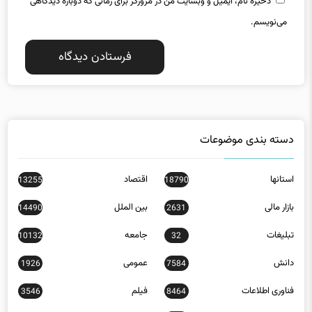
می‌نویسم.
دسته بندی موضوعات
استانها
اقتصاد
13255
18790
بازار مالی
بین الملل
14490
2631
تبلیغات
جامعه
10132
32
دانش
عمومی
1926
7584
فناوری اطلاعات
فیلم
3546
8464
کاریکاتور
519
مسکن
2209