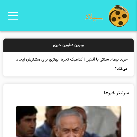
برترین عناوین خبری
خر
سرتیتر خبرها