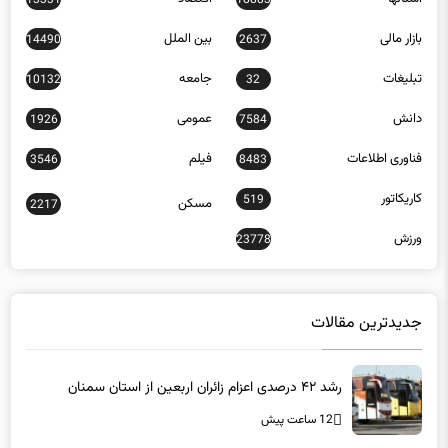
بازار مالی
بین الملل
14490
2637
تبلیغات
جامعه
10132
32
دانش
عمومی
1926
7584
فناوری اطلاعات
فیلم
3546
8483
کاریکاتور
519
مسکن
2217
ورزش
23778
جدیدترین مقالات
رشد ۴۲ درصدی اعزام زائران اربعین از استان سمنان
12 ساعت پیش
اعتماد مردم بزرگ‌ترین سرمایه کشور است