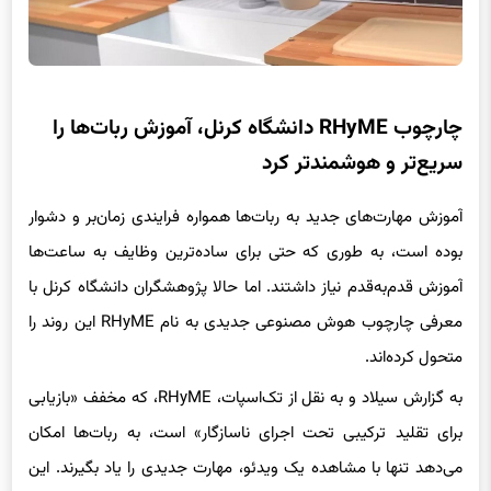
چارچوب RHyME دانشگاه کرنل، آموزش ربات‌ها را
سریع‌تر و هوشمندتر کرد
آموزش مهارت‌های جدید به ربات‌ها همواره فرایندی زمان‌بر و دشوار
بوده است، به طوری که حتی برای ساده‌ترین وظایف به ساعت‌ها
آموزش قدم‌به‌قدم نیاز داشتند. اما حالا پژوهشگران دانشگاه کرنل با
معرفی چارچوب هوش مصنوعی جدیدی به نام RHyME این روند را
متحول کرده‌اند.
به گزارش سیلاد و به نقل از تک‌اسپات، RHyME، که مخفف «بازیابی
برای تقلید ترکیبی تحت اجرای ناسازگار» است، به ربات‌ها امکان
می‌دهد تنها با مشاهده یک ویدئو، مهارت جدیدی را یاد بگیرند. این
رویکرد تازه، نیاز به جمع‌آوری حجم عظیمی از داده‌های آموزشی و
اجرای دقیق و بی‌نقص دستورات را رفع کرده است.