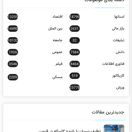
بازار مالی
بین الملل
14490
2631
تبلیغات
جامعه
10132
32
دانش
عمومی
1926
7584
فناوری اطلاعات
فیلم
3546
8464
کاریکاتور
519
مسکن
2209
ورزش
23778
جدیدترین مقالات
توقیف نیسان با راننده ۱۲ساله در قزوین
11 ساعت پیش