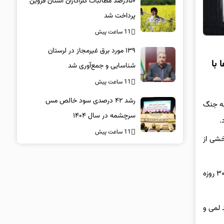
۵۰درصد مطالبات کلزاکاران استان قزوین
پرداخت شد
11 ساعت پیش
۱۳۹ مورد برق غیرمجاز در لرستان
 با
شناسایی و جمع‌آوری شد
11 ساعت پیش
رشد ۴۲ درصدی سود خالص مس
به جنگ
سرچشمه در سال ۱۴۰۴
.
11 ساعت پیش
خشی از
از سوی دیگر برخی نیز معتقدند اوکراینی‌ها در ۲۴ ساعت گذشته سیگنال‌هایی فرستاده اند که نشانگر تمایل آنها به بحث در خصوص یک آتش بس ۳۰ روزه
د لمی و