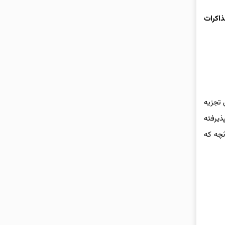
ذاکرات
ً حدود ۲۰ درصد از خاک اوکراین تجزیه
ذیرفته
یعنی برخلاف آنچه که