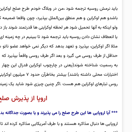
باید نرمش روسیه ترجمه شود ،من در وبلاگ خودم طرح صلح اوکراین و 
باشدو هم اوکراین و هم منطق بین‌الملل بپذیرد، چون واقعا ضمیمه کر
ولو اینکه به آنها تحمیل شود هر لحظه اوکراینی ها قدرتمند شوند با
یا انعطاف نشان دادن روسیه باید ترجمه شود تا ببینیم در چه زمینه ای
مثلا اگر اوکراین، بپذیرد و تعهد بدهد که دیگر نمی خواهد عضو ناتو ش
حداقل از طرف روسی می گیرد و بعد اگر طرف روسی واقعاً بپذیرد که 
به رسمیت شناخته شوند(یعنی در چارچوب اوکراین فدرال این چهار 
اختیارات محلی داشته ب
روس تبارهای اوکراین هم هست .اگر چنین چیزی شود شاید یک زمینه‌ا
اروپا از پذیرش صل
*** آیا اروپایی ها این طرح صلح را می پذیرند و یا بصورت جداگانه بد
اروپایی ها دنبال مذاکره هستند و با طرف آمریکایی مذاکره کرده اند 