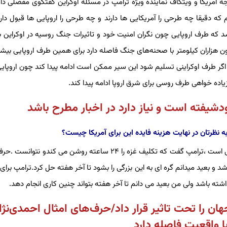
 آمریکا و ویتکاف نماینده ویژه ترامپ در مسئله اوکراین گفتگوی مفصلی دا
م که دقیقا چه طرحی را آمریکایی ها دارند و چه طرحی را اروپایی ها قبول دار
د که طرف اروپایی چون نگران امنیت خود و تاثیرات جنگ روسیه در اوکراین ب
ن هزاران کیلومتر با صحنه‌های جنگ فاصله دارد برای همین طرف اروپایی بیشت
اگر طرف اوکراینی تسلیم شود این سیر ممکن است ادامه پیدا کند چون اروپایی
اده خواهی طرف روسی برای شرق اروپا ادامه پیدا کند.
شیفته است و نیاز دارد در اخبار مطرح باشد
نظرتان در نهایت هزینه فایده این برای آمریکا چیست؟
از این حرفها زیاد می‌زند شما بهش توجه نکنید،اینها حرف‌های تبلیغاتی است ،ترامپ گفت که تکلیف غزه را ۲۴ ساعته روشن می ک
شد و بعید میدانم گره ای به این بزرگی را بشود تا آخر هفته حل کرد.ترامپ برای
داشته باشد ولی من بعید می دانم تا آخر هفته بتواند چنین کاری انجام دهد.
ان را تحت تاثیر قرار داد/حرف‌های امثال احمدی‌نژا
ا واقعیت فاصله دارد