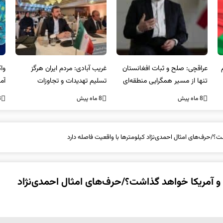
عراقچی: صلح و ثبات افغانستان
غریب آبادی: مردم ایران هرگز
وا
تنها از مسیر همگرایی منطقه‌ای
تسلیم تهدیدات و تجاوزات
آمی
محقق می‌شود
نخواهند شد و متحد و منسجم
8 ماه پیش
8 ماه پیش
8 ما
در مقابل متجاوز خواهند ایستاد
شت؟/حرف‌های امثال احمدی‌نژاد کیلومترها با واقعیت فاصله دارد
ن و آمریکا خواهد گذاشت؟/حرف‌های امثال احمدی‌نژاد