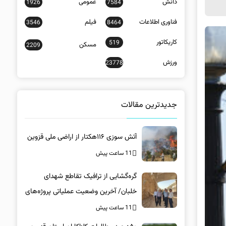
دانش
عمومی
1926
7584
فناوری اطلاعات
فیلم
3546
8464
کاریکاتور
519
مسکن
2209
ورزش
23778
جدیدترین مقالات
آتش سوزی ۱۱۶هکتار از اراضی ملی قزوین
11 ساعت پیش
گره‌گشایی از ترافیک تقاطع شهدای
خلبان/ آخرین وضعیت عملیاتی پروژه‌های
زیرساختی در کرمان
11 ساعت پیش