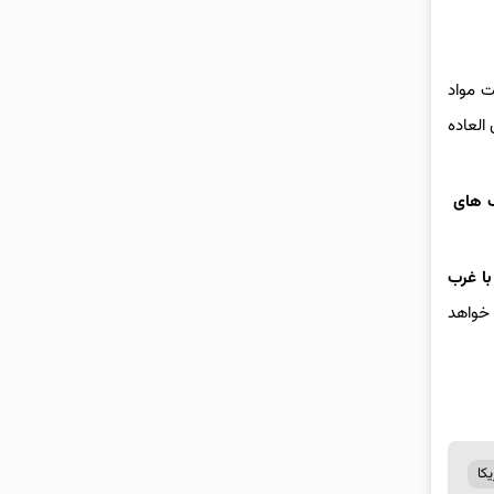
ت مواد
العاده
رف های
با غرب
 خواهد
کا