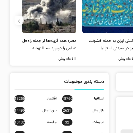
›
کنش ایران به حمله خشونت
مصر: همه گزینه‌ها از جمله راه‌حل
واکنش آمریک
ز در سیدنی استرالیا
نظامی را درمورد سد النهضه
در سیدنی
بررسی می‌کنیم
ه پیش
8 ماه پیش
8 ماه پیش
دسته بندی موضوعات
استانها
اقتصاد
13255
18760
بازار مالی
بین الملل
14490
2631
تبلیغات
جامعه
10132
32