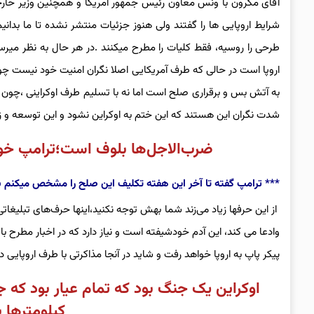
آقای مکرون با ونس معاون رئیس جمهور آمریکا و همچنین وزیر خارجه
شرایط اروپایی ها را گفتند ولی هنوز جزئیات منتشر نشده تا ما بدانی
طرحی را روسیه، فقط کلیات را مطرح میکنند .در هر حال به نظر میرس
اروپا است در حالی که طرف آمریکایی اصلا نگران امنیت خود نیست چو
به آتش بس و برقراری صلح است اما نه با تسلیم طرف اوکراینی ،چون 
شدت نگران این هستند که این ختم به اوکراین نشود و این توسعه و زی
‌ضرب‌الاجل‌ها بلوف است؛ترامپ خود
*** ترامپ گفته تا آخر این هفته تکلیف این صلح را مشخص میکنم به 
وادعا می کند، این آدم خودشیفته است و نیاز دارد که در اخبار مطرح با
پیکر پاپ به اروپا خواهد رفت و شاید در آنجا مذاکرتی با طرف اروپایی 
اوکراین یک جنگ بود که تمام عیار بود که جه
کیلومترها ب