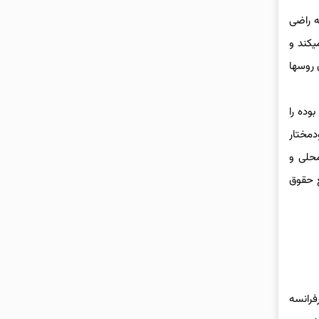
ه راضی
یکند و
 روسها
وده را
دمختار
محلی و
دافع حقوق
فرانسه