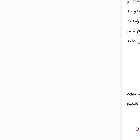
شتند و
ندو چه
رامنیت
ر مُصر
 ها به
ندو نتوانست .حرف میزند
 تشئیع
د