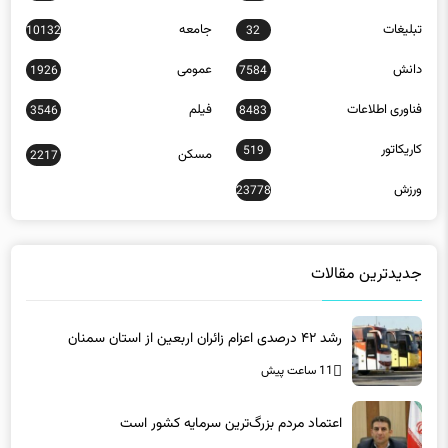
تبلیغات
جامعه
10132
32
دانش
عمومی
1926
7584
فناوری اطلاعات
فیلم
3546
8483
کاریکاتور
519
مسکن
2217
ورزش
23778
جدیدترین مقالات
رشد ۴۲ درصدی اعزام زائران اربعین از استان سمنان
11 ساعت پیش
اعتماد مردم بزرگ‌ترین سرمایه کشور است
12 ساعت پیش