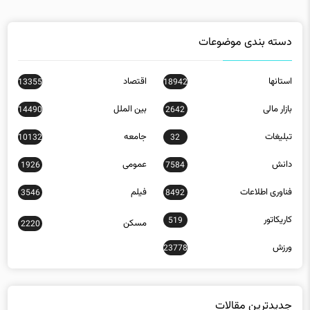
دسته بندی موضوعات
استانها
اقتصاد
13355
18942
بازار مالی
بین الملل
14490
2642
تبلیغات
جامعه
10132
32
دانش
عمومی
1926
7584
فناوری اطلاعات
فیلم
3546
8492
کاریکاتور
519
مسکن
2220
ورزش
23778
جدیدترین مقالات