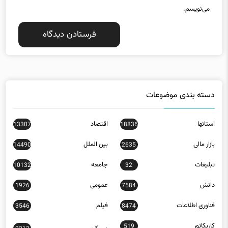
می‌نویسم.
دسته بندی موضوعات
استانها
اقتصاد
13307
18836
بازار مالی
بین الملل
14490
2635
تبلیغات
جامعه
10132
32
دانش
عمومی
1926
7584
فناوری اطلاعات
فیلم
3546
8474
کاریکاتور
519