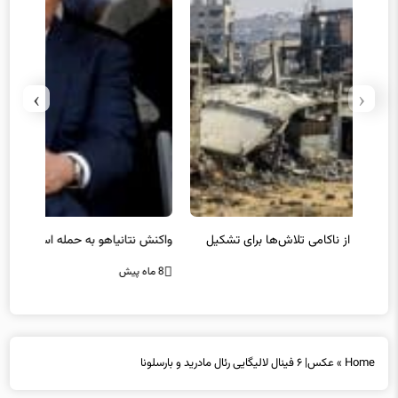
›
‹
یل
واکنش نتانیاهو به حمله استرالیا
حماس ت
8 ماه پیش
8 ماه پیش
Home
»
عکس| ۶ فینال لالیگایی رئال مادرید و بارسلونا