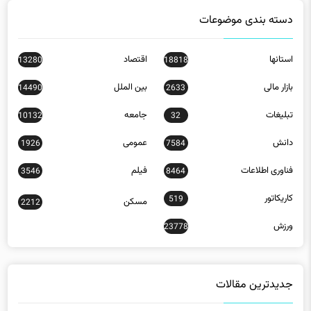
دسته بندی موضوعات
استانها
اقتصاد
13280
18818
بازار مالی
بین الملل
14490
2633
تبلیغات
جامعه
10132
32
دانش
عمومی
1926
7584
فناوری اطلاعات
فیلم
3546
8464
کاریکاتور
519
مسکن
2212
ورزش
23778
جدیدترین مقالات