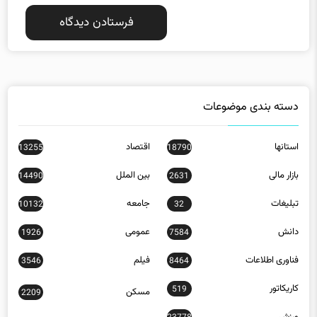
دسته بندی موضوعات
استانها
اقتصاد
13255
18790
بازار مالی
بین الملل
14490
2631
تبلیغات
جامعه
10132
32
دانش
عمومی
1926
7584
فناوری اطلاعات
فیلم
3546
8464
کاریکاتور
519
مسکن
2209