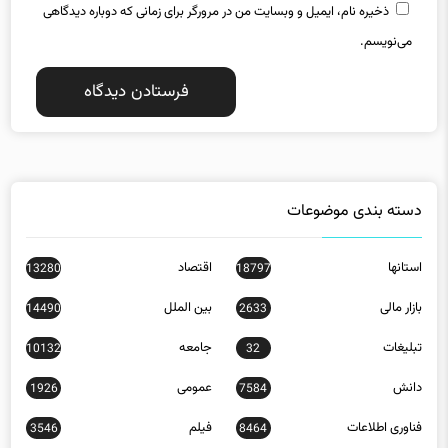
ذخیره نام، ایمیل و وبسایت من در مرورگر برای زمانی که دوباره دیدگاهی
می‌نویسم.
دسته بندی موضوعات
استانها
اقتصاد
13280
18797
بازار مالی
بین الملل
14490
2633
تبلیغات
جامعه
10132
32
دانش
عمومی
1926
7584
فناوری اطلاعات
فیلم
3546
8464