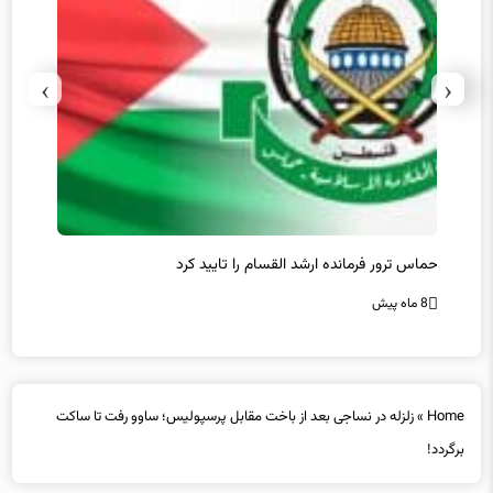
›
‹
حماس ترور فرمانده ارشد القسام را تایید کرد
عراقچی
محقق 
8 ماه پیش
8 ماه پیش
Home
»
زلزله در نساجی بعد از باخت مقابل پرسپولیس؛ ساوو رفت تا ساکت
برگردد!