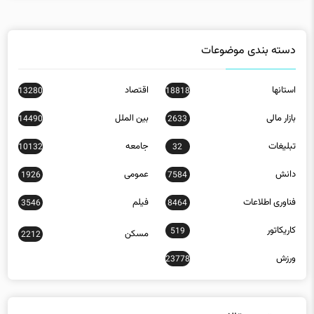
دسته بندی موضوعات
استانها
اقتصاد
13280
18818
بازار مالی
بین الملل
14490
2633
تبلیغات
جامعه
10132
32
دانش
عمومی
1926
7584
فناوری اطلاعات
فیلم
3546
8464
کاریکاتور
519
مسکن
2212
ورزش
23778