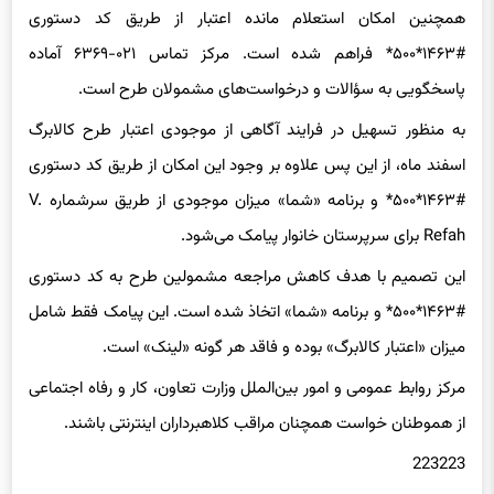
«بازار»و «مایکت» دریافت و نصب کنند. نسخه وب اپلیکیشن:
همچنین امکان استعلام مانده اعتبار از طریق کد دستوری
#۱۴۶۳*۵۰۰* فراهم شده است. مرکز تماس ۰۲۱-۶۳۶۹ آماده
پاسخگویی به سؤالات و درخواست‌های مشمولان طرح است.
به منظور تسهیل در فرایند آگاهی از موجودی اعتبار طرح کالابرگ
اسفند ماه، از این پس علاوه بر وجود این امکان از طریق کد دستوری
#۱۴۶۳*۵۰۰* و برنامه «شما» میزان موجودی از طریق سرشماره V.
Refah برای سرپرستان خانوار پیامک می‌شود.
این تصمیم با هدف کاهش مراجعه مشمولین طرح به کد دستوری
#۱۴۶۳*۵۰۰* و برنامه «شما» اتخاذ شده است. این پیامک فقط شامل
میزان «اعتبار کالابرگ» بوده و فاقد هر گونه «لینک» است.
مرکز روابط عمومی و امور بین‌الملل وزارت تعاون، کار و رفاه اجتماعی
از هموطنان خواست همچنان مراقب کلاهبرداران اینترنتی باشند.