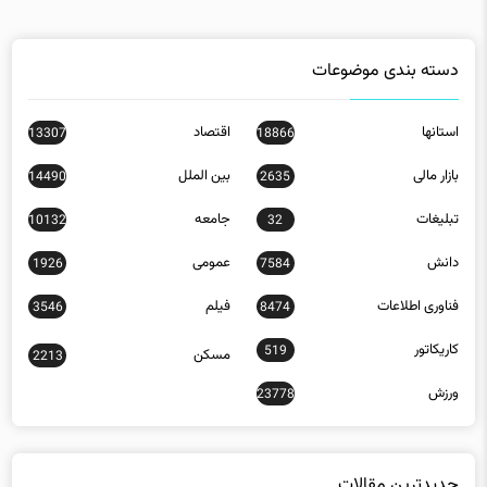
دسته بندی موضوعات
استانها
اقتصاد
13307
18866
بازار مالی
بین الملل
14490
2635
تبلیغات
جامعه
10132
32
دانش
عمومی
1926
7584
فناوری اطلاعات
فیلم
3546
8474
کاریکاتور
519
مسکن
2213
ورزش
23778