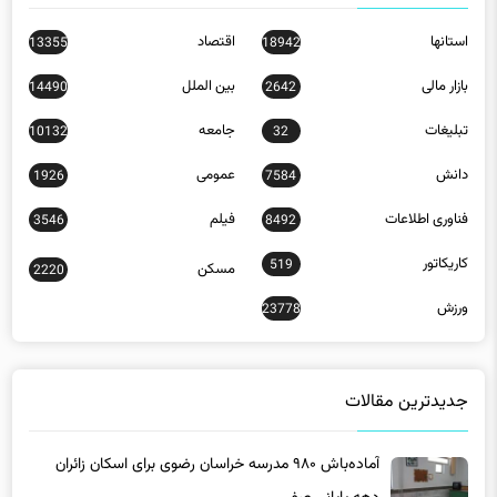
استانها
اقتصاد
13355
18942
بازار مالی
بین الملل
14490
2642
تبلیغات
جامعه
10132
32
دانش
عمومی
1926
7584
فناوری اطلاعات
فیلم
3546
8492
کاریکاتور
519
مسکن
2220
ورزش
23778
جدیدترین مقالات
آماده‌باش ۹۸۰ مدرسه خراسان رضوی برای اسکان زائران