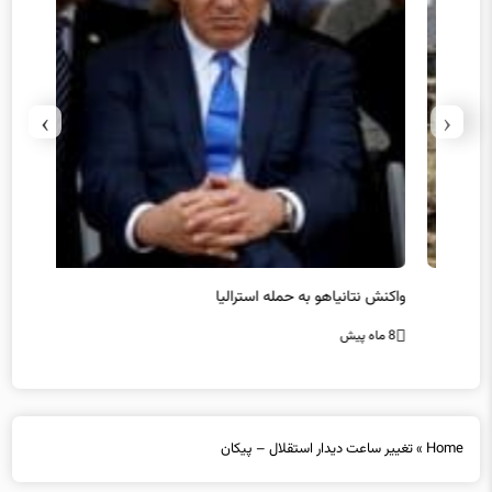
›
‹
یل
واکنش نتانیاهو به حمله استرالیا
حماس ت
8 ماه پیش
8 ماه پیش
Home
»
تغییر ساعت دیدار استقلال – پیکان