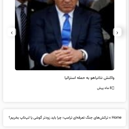
›
‹
یل
واکنش نتانیاهو به حمله استرالیا
حماس ت
8 ماه پیش
8 ماه پیش
Home
»
ترکش‌های جنگ تعرفه‌ای ترامپ؛ چرا باید زودتر گوشی یا لپ‌تاپ بخریم؟