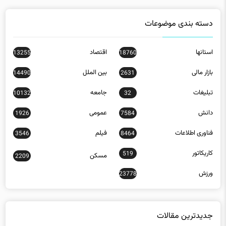
دسته بندی موضوعات
استانها
اقتصاد
13255
18760
بازار مالی
بین الملل
14490
2631
تبلیغات
جامعه
10132
32
دانش
عمومی
1926
7584
فناوری اطلاعات
فیلم
3546
8464
کاریکاتور
519
مسکن
2209
ورزش
23778
جدیدترین مقالات