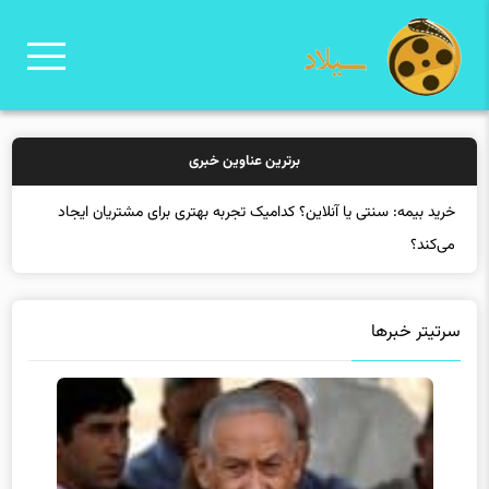
برترین عناوین خبری
خری
سرتیتر خبرها