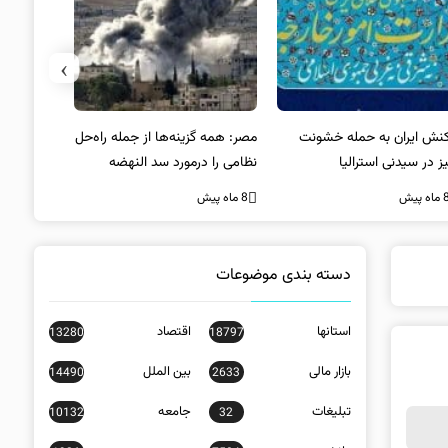
›
کنش ایران به حمله خشونت
مصر: همه گزینه‌ها از جمله راه‌حل
واکنش آمریک
ز در سیدنی استرالیا
نظامی را درمورد سد النهضه
در سیدنی
بررسی می‌کنیم
ه پیش
8 ماه پیش
8 ماه پیش
دسته بندی موضوعات
استانها
اقتصاد
13280
18797
بازار مالی
بین الملل
14490
2633
تبلیغات
جامعه
10132
32