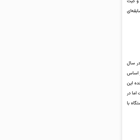
 و کیت
سبز مسابقه‌ای
ن مدل در سال
 سومین قهرمانی متوالی این شرکت در مسابقات رالی WRC معرفی شد. ۲۲B که بر اساس
نده این
 رسمی ۲۷۶ اسب بخار قدرت داشت اما در
 شتاب صفر تا ۹۶ کیلومتر بر ساعت را در ۴.۶ ثانیه ممکن می‌ساخت. این خودرو که تنها در ۴۲۴ دستگاه با