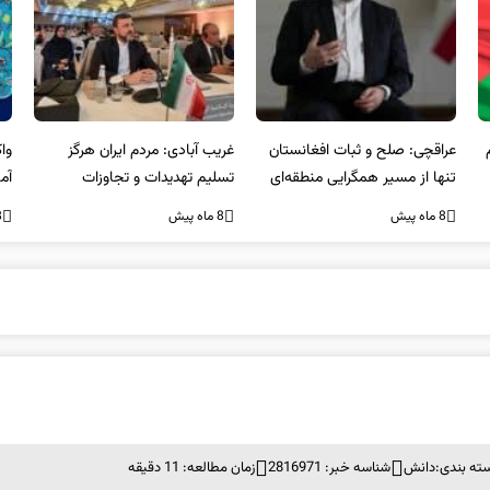
عراقچی: صلح و ثبات افغانستان
غریب آبادی: مردم ایران هرگز
وا
تنها از مسیر همگرایی منطقه‌ای
تسلیم تهدیدات و تجاوزات
آمی
محقق می‌شود
نخواهند شد و متحد و منسجم
8 ماه پیش
8 ماه پیش
8 ما
در مقابل متجاوز خواهند ایستاد
ته بندی:
دانش
شناسه خبر: 2816971
زمان مطالعه: 11 دقیقه