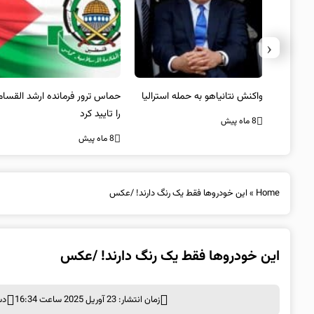
‹
یستی از
واکنش نتانیاهو به حمله استرالیا
حماس ترور فرمانده ارشد القسام
کیل
را تایید کرد
8 ماه پیش
8 ماه پیش
Home
»
این خودروها فقط یک رنگ دارند! /عکس
این خودروها فقط یک رنگ دارند! /عکس
زمان انتشار: 23 آوریل 2025 ساعت 16:34
دس