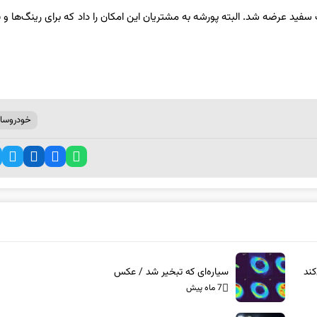
سید. برخلاف GT۳ استاندارد، نسخه RS تنها در رنگ سفید عرضه شد. البته پورشه به مشتریان این امکان را داد که برای رینگ‌ها
خودروساز
ند
سیاره‌ای که تبخیر شد / عکس
7 ماه پیش