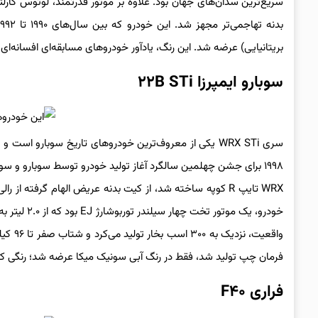
سریع‌ترین سدان‌های جهان بود. علاوه بر موتور قدرتمند، لوتوس کار
بریتانیایی) عرضه شد. این رنگ، یادآور خودروهای مسابقه‌ای افسانه‌ای
سوبارو ایمپرزا ۲۲B STi
WRX تایپ R کوپه ساخته شد، از کیت بدنه عریض الهام گرفته ا
فرمان چپ تولید شد، فقط در رنگ آبی سونیک میکا عرضه شد؛ رنگی که ب
فراری F۴۰