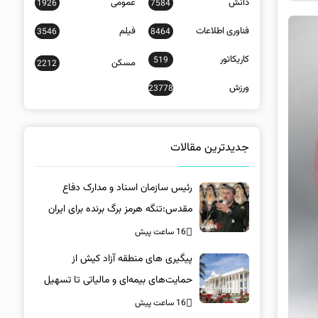
دانش
عمومی
1926
7584
فناوری اطلاعات
فیلم
3546
8464
کاریکاتور
519
مسکن
2212
ورزش
23778
جدیدترین مقالات
رئیس سازمان اسناد و مدارک دفاع
مقدس:تنگه هرمز برگ برنده برای ایران
است
16 ساعت پیش
پیگیری های منطقه آزاد کیش از
حمایت‌های بیمه‌ای و مالیاتی تا تسهیل
خروج کالا
16 ساعت پیش