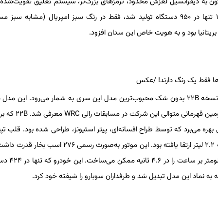
لتون به دیفرانسیل لغزش محدود، ترمزهای بزرگ‌تر، سیستم تعلیق تقویت‌شده
بدنه تهاجمی‌تر مجهز شد. این خودرو که بین سال‌های ۱۹۹۰ تا ۱۹۹۲ تنها در ۹۵۰ دستگاه تولید شد، فقط در رنگ سبز امپریال (مشابه 
 بریتانیا بود و به هویت خاص این سدان افزود.
سری WRX STi یکی از معروف‌ترین خودروهای تاریخ سوبارو است و نسخه ۲۲B بدون شک محبوب‌ترین مدل این سری به شمار می‌رود. ای
۱۹۹۸ برای جشن چهلمین سالگرد آغاز تولید خودرو توسط سوبارو و
ز رالی بهره می‌برد که توسط طراح افسانه‌ای، پیتر استیونز، طراحی شده بود. قلب تپ
خودرو، یک موتور تخت چهار سیلندر توربوشارژ EJ بود که از ۲.۰ لیتر به ۲.۲ لیتر ارتقا یافته بود. این موتور به‌صورت
واقعیت، نزدیک به ۳۰۰ اسب بخار تولید می‌کرد و
ه نماد این مدل تبدیل شد و طرفداران سوبارو را شیفته خود کرد.