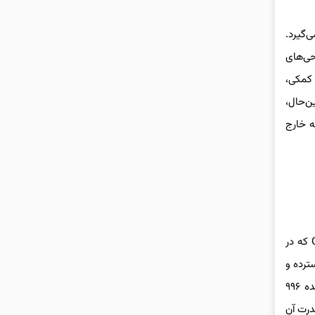
غلب F۴۰ در صدر فهرست قرار می‌گیرد.
ای‌ترین طراحی‌های
ترونیکی کمکی،
 بااین‌حال،
رخانه خارج
نسل ۹۹۶ پورشه ۹۱۱ به خاطر چراغ‌های جلوی جنجالی‌اش ملقب به تخم‌مرغ نیمرو، چندان محبوب نیست اما دراین‌بین یک استثنا وجود دارد. GT۳ که در
کلاس GT۳ فیا طراحی شد. GT۳ با تیونینگ گسترده و
کاهش وزن، نسخه‌ای متمرکز بر پیست بود. در سال ۲۰۰۳، پورشه نسخه‌ای حتی پیست محورتر به نام GT۳ RS را بر اساس نسخه فیس‌لیفت‌شده ۹۹۶
 ارتقاهایی، قدرت آن