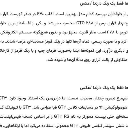
فراری در طول تاریخ خود، خودروهای بی‌نظیری تولید کرده است اما اگر از طرفداران بپرسید کدام مدل بهترین است، ا
این سوپراسپرت که بین سال‌های ۱۹۸۷ تا ۱۹۹۲ تولید شد، دومین پرچم‌دار فراری پس از ۲۸۸ GTO محسوب می‌شد و یکی از افسانه‌
پینین‌فارینا را به نمایش گذاشت. F۴۰ به یک موتور ۲.۹ لیتری V۸ دو توربو با ۴۷۸ اسب بخار قدرت مجهز بود و بدون هیچ‌گونه سیستم الک
 آن چالشی هیجان‌انگیز بود. فراری ۱, ۳۱۱ دستگاه از F۴۰ تولید کرد و به‌صورت رسمی، تمام آن‌ها تنها در رنگ قرمز مسابقه‌ای عرضه شدند.
لطان برونئی حدود هفت دستگاه F۴۰ را به رنگ‌های دیگری درآورد. این نمونه‌ها ابتدا به‌صورت فرمان چپ و با رنگ قرمز از کا
اوتی از پالت فراری روی بدنهٔ آن‌ها پاشیده شد.
سال ۱۹۹۸ معرفی شد، اولین نسخه از سری افسانه‌ای GT۳ بود و برای هومولوگیشن ۹۱۱ در مسابقات 
(معروف به ۹۹۶.۲) معرفی کرد. این مدل از همان موتور ۳.۶ لیتری تخت شش سیلندر تنفس طبیعی GT۳ معمولی استفاده می‌کرد اما با