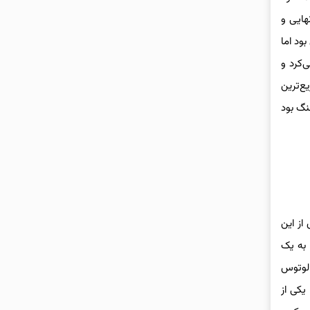
 نسخه نهایی و
 بود اما
وتن متر گشتاور تولید می‌کرد و
 ۱۳.۴ ثانیه طی کند. GNX که یکی از سریع‌ترین
هنگ بود
 از این
ور را به یک
LT۵ V۸ کوروت C۴ ZR۱ (که آن‌هم توسط لوتوس
ت، در زمان معرفی یکی از