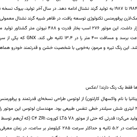
یک‌ساله عرضه شد اما موفقیت چشمگیر آن باعث شد بیوک از سال ۱۹۸۴ تا ۱۹۸۷ به تولید گرند نشنال ادامه دهد. در سال آخر تولید، بیوک
 خودرو که با همکاری مک‌لارن پرفورمنس تکنولوژی توسعه یافت، در ظاهر شبیه گرند نشنال معمولی
زیر کاپوت، یک موتور V۶ توربوشارژ ۳.۸ لیتری کاملاً بازطراحی‌شده قرار داشت. این موتور ۲۷۶ اسب بخار قدرت و ۴۸۸ نی
GNX را قادر می‌ساخت تا در ۵.۵ ثانیه از صفر به ۹۶ کیلومتر بر ساعت برسد و مسافت ۴۰۰ متر را در
شکی یکدست عرضه شد. این رنگ تیره و مرموز، به‌خوبی با شخصیت خشن و قدرتمند خودرو هما
 اومگا (در بریتانیا با نام واکسهال کارلتون) از لوتوس طراحی نسخه‌ای قدرتمند و پرفورمنس
خودرو را خواست. پایه این پروژه، نسخه اسپرت اومگا CSi با موتور ۳ لیتری شش سیلندر خطی تنفس طبیعی بود. مهندسان لوتوس این موت
نیروگاه ۳.۶ لیتری توئین توربو تبدیل کردند که ۳۸۲ اسب بخار قدرت تولید می‌کرد؛ قدرتی که حتی از موتور 
طراحی شده بود) بیشتر بود. کارلتون با شتاب صفر تا ۹۶ کیلومتر بر ساعت در ۵.۲ ثانیه و حداکثر سرعت ۲۸۵ کیلومتر بر ساع