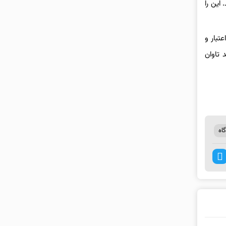
این را
تبار و
 تاوان
اه