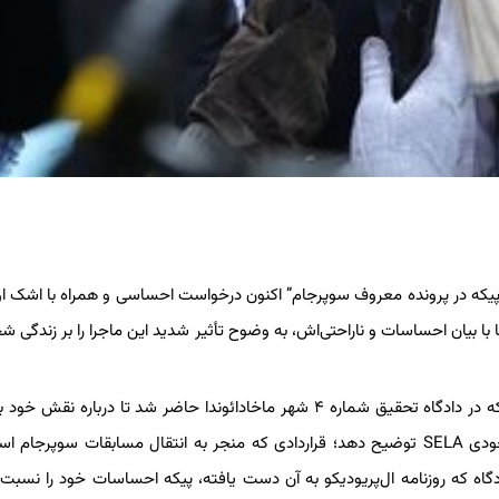
رد پیکه در پرونده معروف سوپرجام” اکنون درخواست احساسی و همراه با اشک او ا
با بیان احساسات و ناراحتی‌اش، به وضوح تأثیر شدید این ماجرا را بر زندگی 
دادگاه‌های این پرونده پیکه از تاریخ ۱۴ مارس گذشته آغاز شدند و پیکه در دادگاه تحقیق شماره ۴ شهر ماخادائوندا حاضر شد تا دربار
واسطه در قرارداد بین فدراسیون فوتبال اسپانیا (RFEF) و آژانس سعودی SELA توضیح دهد؛ قراردادی که منجر به انتقال مسابقات سوپرج
ه که روزنامه ال‌پریودیکو به آن دست یافته، پیکه احساسات خود را نسبت 