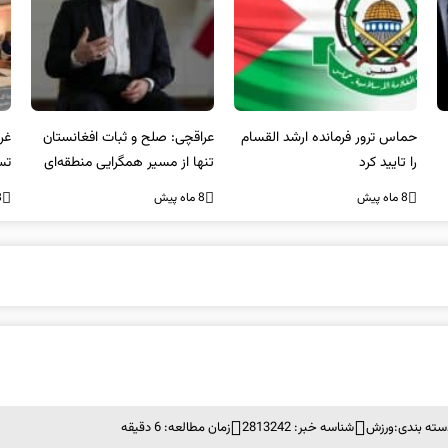
عراقچی: صلح و ثبات افغانستان
غریب آبادی: مردم ایران هرگز
وا
تنها از مسیر همگرایی منطقه‌ای
تسلیم تهدیدات و تجاوزات
آمی
محقق می‌شود
نخواهند شد و متحد و منسجم
8 ماه پیش
8 ماه پیش
8 ما
در مقابل متجاوز خواهند ایستاد
سته بندی:
ورزش
شناسه خبر: 2813242
زمان مطالعه: 6 دقیقه