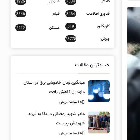
دانش
عمومی
1926
7584
فناوری اطلاعات
فیلم
3546
8464
کاریکاتور
519
مسکن
2212
ورزش
23778
جدیدترین مقالات
میانگین زمان خاموشی برق در استان
مازندران کاهش یافت
14 ساعت پیش
مادر شهید رمضانی در نکا به فرزند
شهیدش پیوست
14 ساعت پیش