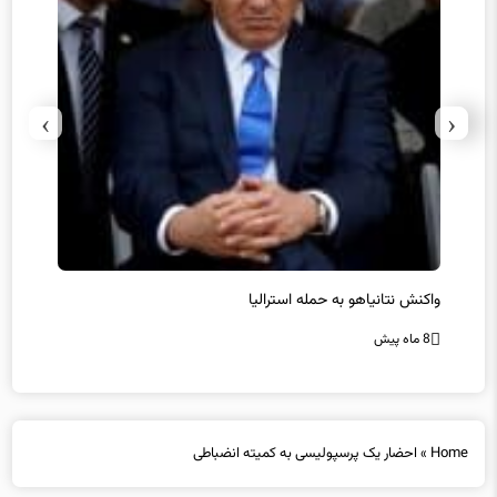
›
‹
حماس ترور فرمانده ارشد القسام را تایید کرد
عراقچی
محقق 
8 ماه پیش
8 ماه پیش
Home
»
احضار یک پرسپولیسی به کمیته انضباطی