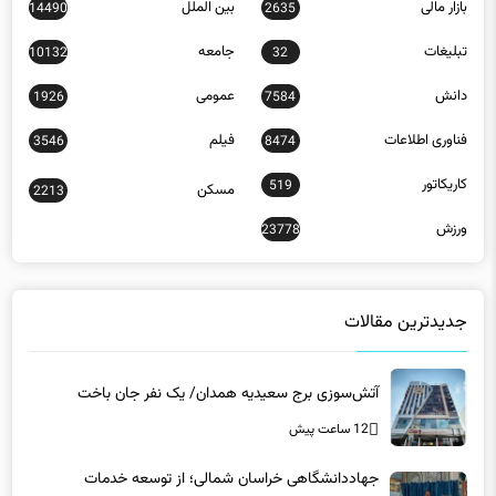
بازار مالی
بین الملل
14490
2635
تبلیغات
جامعه
10132
32
دانش
عمومی
1926
7584
فناوری اطلاعات
فیلم
3546
8474
کاریکاتور
519
مسکن
2213
ورزش
23778
جدیدترین مقالات
آتش‌سوزی برج سعیدیه همدان/ یک نفر جان باخت
12 ساعت پیش
جهاددانشگاهی خراسان شمالی؛ از توسعه خدمات