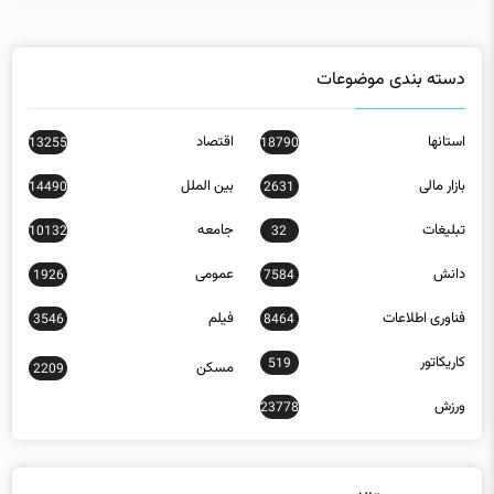
دسته بندی موضوعات
استانها
اقتصاد
13255
18790
بازار مالی
بین الملل
14490
2631
تبلیغات
جامعه
10132
32
دانش
عمومی
1926
7584
فناوری اطلاعات
فیلم
3546
8464
کاریکاتور
519
مسکن
2209
ورزش
23778