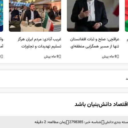
غریب آبادی: مردم ایران هرگز
واکنش ایران به حمله خشونت
مصر
تسلیم تهدیدات و تجاوزات
آمیز در سیدنی استرالیا
نظ
نخواهند شد و متحد و منسجم
بر
8 ماه پیش
8 ماه پیش
8 ما
در مقابل متجاوز خواهند ایستاد
د
اقتصاد دانش‌بنیان باشد
سته بندی:
دانش
شناسه خبر: 2798385
زمان مطالعه: 2 دقیقه