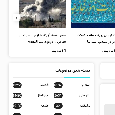
›
: همه گزینه‌ها از جمله راه‌حل
واکنش آمریکا به تیراندازی مرگبار
رضا نصری:
امی را درمورد سد النهضه
در سیدنی
شایسته‌تری
رسی می‌کنیم
مدیریت یک 
ه پیش
8 ماه پیش
8 ماه پیش
عهده‌دار
«نماینده و
است
دسته بندی موضوعات
استانها
اقتصاد
13255
18760
بازار مالی
بین الملل
14490
2631
تبلیغات
جامعه
10132
32