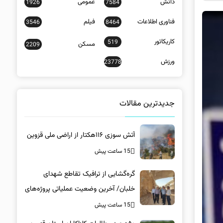
دانش
عمومی
1926
7584
فناوری اطلاعات
فیلم
3546
8464
کاریکاتور
519
مسکن
2209
ورزش
23778
جدیدترین مقالات
آتش سوزی ۱۱۶هکتار از اراضی ملی قزوین
15 ساعت پیش
گره‌گشایی از ترافیک تقاطع شهدای
خلبان/ آخرین وضعیت عملیاتی پروژه‌های
زیرساختی در کرمان
15 ساعت پیش