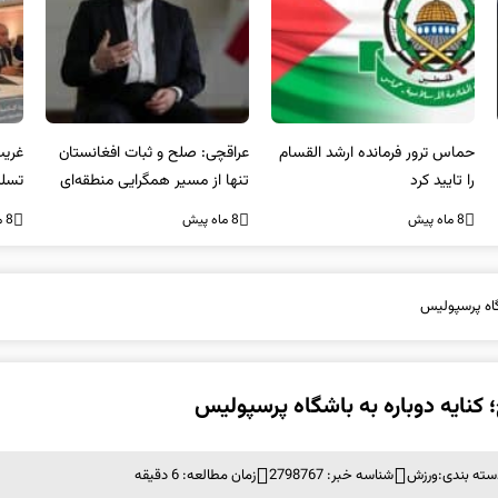
عراقچی: صلح و ثبات افغانستان
غریب آبادی: مردم ایران هرگز
وا
تنها از مسیر همگرایی منطقه‌ای
تسلیم تهدیدات و تجاوزات
آمی
محقق می‌شود
نخواهند شد و متحد و منسجم
8 ماه پیش
8 ماه پیش
8 ما
در مقابل متجاوز خواهند ایستاد
گاه پرسپولیس
 کنایه دوباره به باشگاه پرسپولیس
سته بندی:
ورزش
شناسه خبر: 2798767
زمان مطالعه: 6 دقیقه