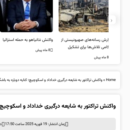
‹
یستی از
واکنش نتانیاهو به حمله استرالیا
حماس ترور فرمانده ارشد القسام
کیل
را تایید کرد
8 ماه پیش
8 ماه پیش
Home
»
واکنش تراکتور به شایعه درگیری خداداد و اسکوچیچ؛ کنایه دوباره به باش
واکنش تراکتور به شایعه درگیری خداداد و اسکوچیچ؛
زمان انتشار: 19 فوریه 2025 ساعت 17:50
د