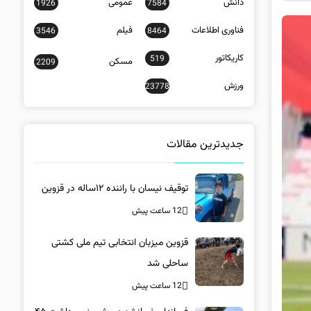
دانش
عمومی
1926
7584
فناوری اطلاعات
فیلم
3546
8464
کاریکاتور
519
مسکن
2209
ورزش
23778
جدیدترین مقالات
توقیف نیسان با راننده ۱۲ساله در قزوین
12 ساعت پیش
قزوین میزبان انتخابی تیم ملی کشتی
ساحلی شد
12 ساعت پیش