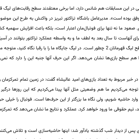
 لیگ قهرمانان آسیا 2، تراکتور برای قهرمانی در این مسابقات هم شانس دارد، اما برخی معتقدند سطح رقابت‌های لیگ
ت موفق بوده است». مدیرعامل باشگاه تراکتور تبریز در واکنش به طرح این موضوع
برای موفقیت در لیگ قهرمانان آسیا 2 برنامه داریم. صعود ما نه تنها برای فوتبال‌مان اعتبار است، بلکه باعث افزایش سهم
ی آنهاست تا سال بعد به لطف ما و به واسطه عملکرد تراکتور بتوانند در آسی
داشته باشد. جایگاه امروزمان نسبت به رقبا هم نشان می‌دهد که سطح لیگ قهرمانان 2 چطور است. در لیگ جایگاه ما را با رقبا نگاه کنید
ابقات را هم سطح بازی‌ها نشان می‌دهد. اگر این حرف آنها جنبه این را دارد که نمی
ر خبر مربوط به تعداد بازی‌های امید عالیشاه گفت: در زمین تمام تمرکزمان ر
جه می‌کردیم ما هم وضعیتی مثل آنها پیدا می‌کردیم که این روزها درگیر
د حاشیه شویم، ولی نگاه ما بزرگتر از این حرف‌ها است. فوتبال را خیلی حرفه
 شد، تیم حقوقی ما ورود خواهد کرد. عملکرد و نتایج ما نشان می‌دهد که تمرکزم
س از دیدار شب گذشته یادآور شد: اینها حاشیه‌سازی است و تلاش می‌کنند