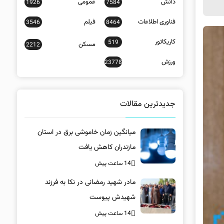
دانش
عمومی
1926
7584
فناوری اطلاعات
فیلم
3546
8464
کاریکاتور
519
مسکن
2212
ورزش
23778
جدیدترین مقالات
میانگین زمان خاموشی برق در استان
مازندران کاهش یافت
14 ساعت پیش
مادر شهید رمضانی در نکا به فرزند
شهیدش پیوست
14 ساعت پیش