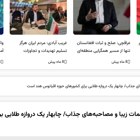
عراقچی: صلح و ثبات افغانستان
غریب آبادی: مردم ایران هرگز
وا
تنها از مسیر همگرایی منطقه‌ای
تسلیم تهدیدات و تجاوزات
آمی
محقق می‌شود
نخواهند شد و متحد و منسجم
8 ماه پیش
8 ماه پیش
8 ما
در مقابل متجاوز خواهند ایستاد
ای جذاب/ چابهار یک دروازه طلایی برای کشورهای حوزه اقیانوس هند است
ات زیبا و مصاحبه‌های جذاب/ چابهار یک دروازه طلایی بر