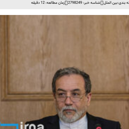
 بندی:
بین الملل
شناسه خبر: 2798249
زمان مطالعه: 12 دقیقه