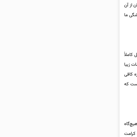
 از آن
شگی ما
کاملاً
ت زیبا
 کافی
است که
یچ‌گاه
 کرامت