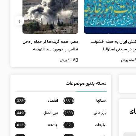
›
کنش ایران به حمله خشونت
مصر: همه گزینه‌ها از جمله راه‌حل
واکنش آمریک
ز در سیدنی استرالیا
نظامی را درمورد سد النهضه
در سیدنی
بررسی می‌کنیم
ه پیش
8 ماه پیش
8 ماه پیش
دسته بندی موضوعات
استانها
اقتصاد
13280
18818
ای
بازار مالی
بین الملل
14490
2633
تبلیغات
جامعه
10132
32