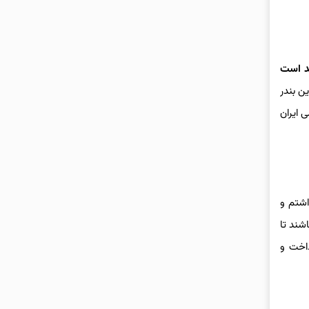
ند است
ن بندر
 ایران
اشتم و
شند تا
داخت و