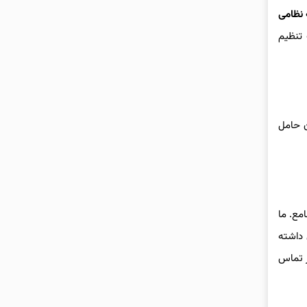
 نظامی
تنظیم
ن حامل
مع. ما
 داشته
ر تماس