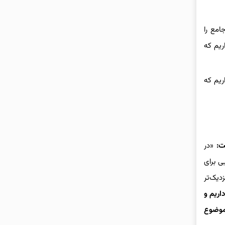
امع را
ریم که
ریم که
فت:
«در
ی برای
دیک‌تر
د داریم و
 موضوع