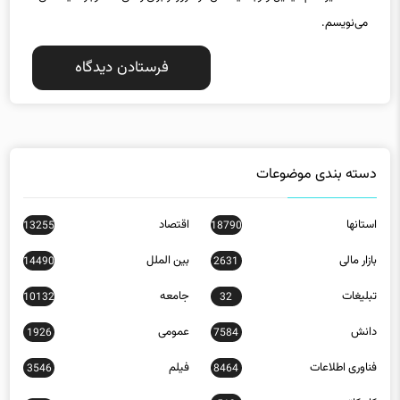
دسته بندی موضوعات
استانها
اقتصاد
13255
18790
بازار مالی
بین الملل
14490
2631
تبلیغات
جامعه
10132
32
دانش
عمومی
1926
7584
فناوری اطلاعات
فیلم
3546
8464
کاریکاتور
519
مسکن
2209
ورزش
23778