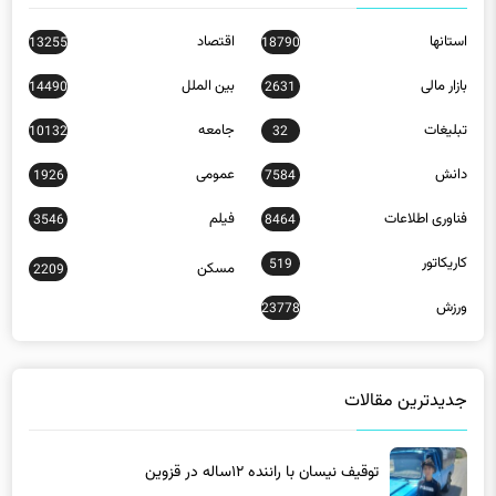
استانها
اقتصاد
13255
18790
بازار مالی
بین الملل
14490
2631
تبلیغات
جامعه
10132
32
دانش
عمومی
1926
7584
فناوری اطلاعات
فیلم
3546
8464
کاریکاتور
519
مسکن
2209
ورزش
23778
جدیدترین مقالات
توقیف نیسان با راننده ۱۲ساله در قزوین