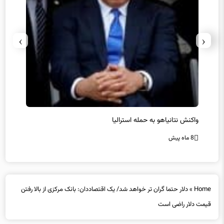
›
‹
یل
واکنش نتانیاهو به حمله استرالیا
حماس ت
8 ماه پیش
8 ماه پیش
Home
»
دلار حتما گران تر خواهد شد/ یک اقتصاددان: بانک مرکزی از بالا رفتن
قیمت دلار راضی است