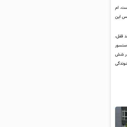
 بازار دانست. ام
ر ۱۴۳ نیوتن متر است. گیربکس این
ز ضد قفل،
سنسور
ی راننده در شش
شوندگی