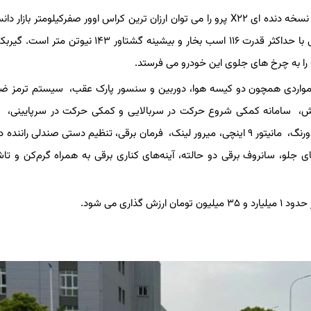
به نقل از اسب بخار، کار را با ام وی ام X۲۲ پرو دنده ای آغاز می کنیم. نسخه دنده ای X۲۲ پرو را می توان ارزان ترین کراس اوور صفرکیلومتر
وی ام X۲۲ پرو دنده دستی دارای یک پیشرانه ۱.۵ لیتری تنفس طبیعی با حداکثر قدرت ۱۱۶ اسب بخار و بیشینه گشتاو
اهی، ام‌ وی‌ ام X۲۲ پرو دنده ای دارای مواردی همچون دو کیسه هوا، دوربین و سنسور پارک عقب، سیستم ترم
کشش، سامانه کمکی شروع حرکت در سربالایی و کمکی حرکت در سرپایینی، 
کنترل فشار باد تایرها کروز کنترل، سنسور نور، دی لایت، تریم چرم دورنگ، مانیتور ۹ اینچی، میرور لینک، فرمان برقی، تنظیم دستی صندل
لو، سانروف برقی دو حالته، آینه‌های کناری برقی به همراه گرم‌کن و تا