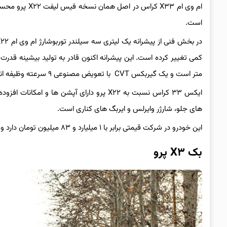
ام وی ام X۳۳ 
است.
متر است و یک گیربکس CVT با تعویض مصنوعی ۹ سرعته وظیفه انتقال قدرت در این خودرو را برعهده دارد.
ایکس ۳۳ کراس نسبت به X۲۲ پرو دارای آپشن ه
های جلو، شارژر وایرلس و ایربگ های کناری است.
این خودرو در شرکت قیمتی برابر با ۱ میلیارد و ۸۳ میلیون تومان دارد و در بازار در حدود ۱ میلیارد و ۲۶۰ میلیون تومان معامله می شود.
بک X۳ پرو