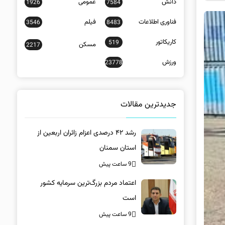
دانش
عمومی
1926
7584
فناوری اطلاعات
فیلم
3546
8483
کاریکاتور
519
مسکن
2217
ورزش
23778
جدیدترین مقالات
رشد ۴۲ درصدی اعزام زائران اربعین از
استان سمنان
9 ساعت پیش
اعتماد مردم بزرگ‌ترین سرمایه کشور
است
9 ساعت پیش