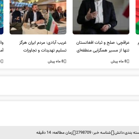
عراقچی: صلح و ثبات افغانستان
غریب آبادی: مردم ایران هرگز
وا
تنها از مسیر همگرایی منطقه‌ای
تسلیم تهدیدات و تجاوزات
آمی
محقق می‌شود
نخواهند شد و متحد و منسجم
8 ماه پیش
8 ماه پیش
8 ما
در مقابل متجاوز خواهند ایستاد
ته بندی:
دانش
شناسه خبر: 2798709
زمان مطالعه: 14 دقیقه