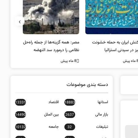
›
کنش ایران به حمله خشونت
مصر: همه گزینه‌ها از جمله راه‌حل
واکنش آمریک
ز در سیدنی استرالیا
نظامی را درمورد سد النهضه
در سیدنی
بررسی می‌کنیم
ه پیش
8 ماه پیش
8 ماه پیش
دسته بندی موضوعات
استانها
اقتصاد
13331
18883
بازار مالی
بین الملل
14490
2637
تبلیغات
جامعه
10132
32